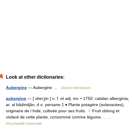
Look at other dictionaries:
Aubergine
— Aubergine …
Deutsch Wörterbuch
aubergine
— [ obɛrʒin ] n. f. et adj. inv. • 1750; catalan alberginia;
ar. al bâdindjân, d o. persane 1 ♦ Plante potagère (solanacées),
originaire de l Inde, cultivée pour ses fruits. ♢ Fruit oblong et
violacé de cette plante, consommé comme légume.… …
Encyclopédie Universelle