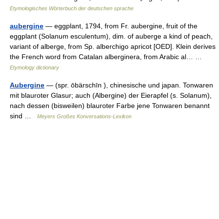
Etymologisches Wörterbuch der deutschen sprache
aubergine
— eggplant, 1794, from Fr. aubergine, fruit of the
eggplant (Solanum esculentum), dim. of auberge a kind of peach,
variant of alberge, from Sp. alberchigo apricot [OED]. Klein derives
the French word from Catalan alberginera, from Arabic al… …
Etymology dictionary
Aubergine
— (spr. ōbärschīn ), chinesische und japan. Tonwaren
mit blauroter Glasur; auch (Albergine) der Eierapfel (s. Solanum),
nach dessen (bisweilen) blauroter Farbe jene Tonwaren benannt
sind …
Meyers Großes Konversations-Lexikon