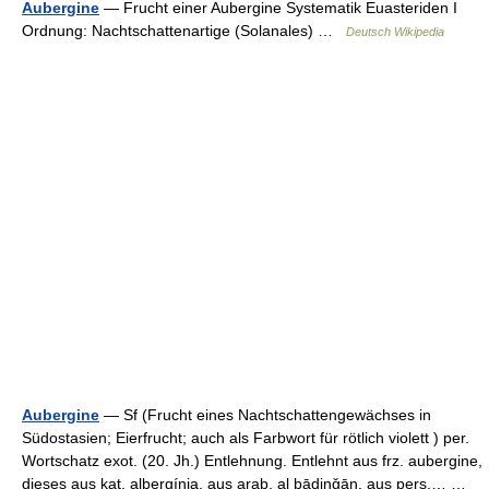
Aubergine
— Frucht einer Aubergine Systematik Euasteriden I
Ordnung: Nachtschattenartige (Solanales) …
Deutsch Wikipedia
Aubergine
— Sf (Frucht eines Nachtschattengewächses in
Südostasien; Eierfrucht; auch als Farbwort für rötlich violett ) per.
Wortschatz exot. (20. Jh.) Entlehnung. Entlehnt aus frz. aubergine,
dieses aus kat. albergínia, aus arab. al bāḏinǧān, aus pers.… …