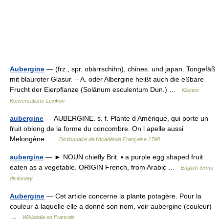
Aubergine
— (frz., spr. obärrschihn), chines. und japan. Tongefäß
mit blauroter Glasur. – A. oder Albergine heißt auch die eßbare
Frucht der Eierpflanze (Solānum esculentum Dun.) …
Kleines
Konversations-Lexikon
aubergine
— AUBERGINE. s. f. Plante d Amérique, qui porte un
fruit oblong de la forme du concombre. On l apelle aussi
Melongène …
Dictionnaire de l'Académie Française 1798
aubergine
— ► NOUN chiefly Brit. ▪ a purple egg shaped fruit
eaten as a vegetable. ORIGIN French, from Arabic …
English terms
dictionary
Aubergine
— Cet article concerne la plante potagère. Pour la
couleur à laquelle elle a donné son nom, voir aubergine (couleur)
…
Wikipédia en Français