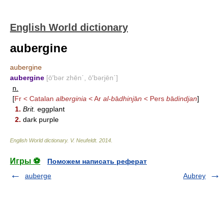
English World dictionary
aubergine
aubergine
aubergine
[ō′bər zhēn΄, ō′bərjēn΄]
n.
[
Fr < Catalan
alberginia
< Ar
al-b
ā
dhinj
ā
n
< Pers
b
ā
dindjan
]
1.
Brit.
eggplant
2.
dark purple
English World dictionary
.
V. Neufeldt
.
2014
.
Игры ⚽
Поможем написать реферат
auberge
Aubrey