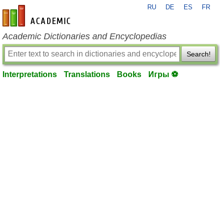
RU
DE
ES
FR
en-academic.com
Academic Dictionaries and Encyclopedias
Search!
Interpretations
Translations
Books
Игры ⚽